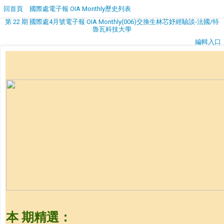
回首頁
國際處電子報 OIA Monthly歷史列表
第 22 期 國際處4月號電子報 OIA Monthly(006)交換生林芯妤經驗談-法國/特
魯瓦科技大學
編輯入口