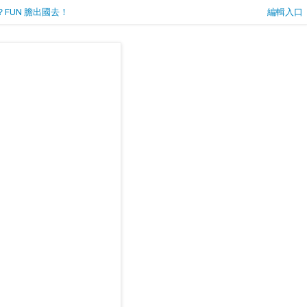
？FUN 膽出國去！
編輯入口