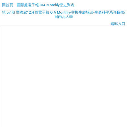
回首頁
國際處電子報 OIA Monthly歷史列表
第 57 期 國際處12月號電子報 OIA Monthly-交換生經驗談-生命科學系許藝儒/
日內瓦大學
編輯入口