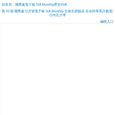
回首頁
國際處電子報 OIA Monthly歷史列表
第 55 期 國際處12月號電子報 OIA Monthly-交換生經驗談-生命科學系許藝儒/
日內瓦大學
編輯入口