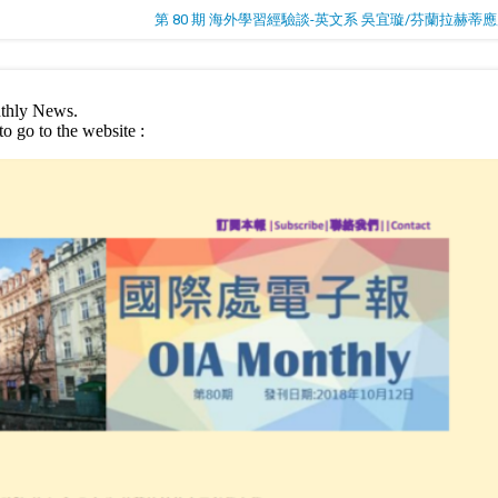
第 80 期 海外學習經驗談-英文系 吳宜璇/芬蘭拉赫蒂