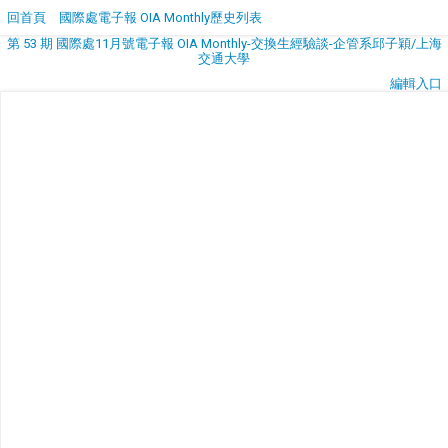
回首頁
國際處電子報 OIA Monthly歷史列表
第 53 期 國際處11月號電子報 OIA Monthly-交換生經驗談-企管系邱子穎/上海
交通大學
編輯入口