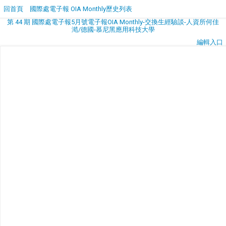
回首頁
國際處電子報 OIA Monthly歷史列表
第 44 期 國際處電子報5月號電子報OIA Monthly-交換生經驗談-人資所何佳
澔/德國-慕尼黑應用科技大學
編輯入口