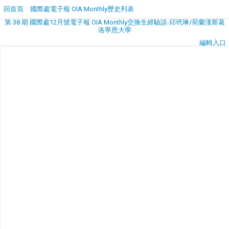
回首頁
國際處電子報 OIA Monthly歷史列表
第 38 期 國際處12月號電子報 OIA Monthly交換生經驗談-邱玳琳/荷蘭漢斯葛
洛寧恩大學
編輯入口