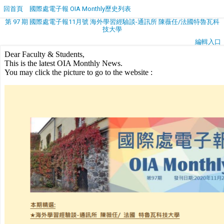
回首頁
國際處電子報 OIA Monthly歷史列表
第 97 期 國際處電子報11月號 海外學習經驗談-通訊所 陳薇任/法國特魯瓦科
技大學
編輯入口