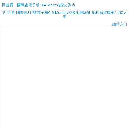
回首頁
國際處電子報 OIA Monthly歷史列表
第 41 期 國際處3月號電子報OIA Monthly交換生經驗談-地科系賀厚平/北京大
學
編輯入口