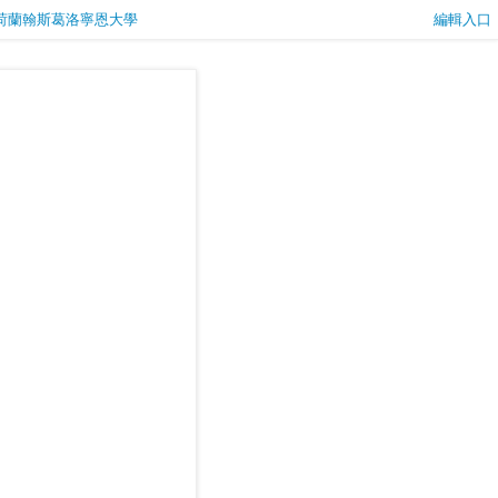
育如/荷蘭翰斯葛洛寧恩大學
編輯入口