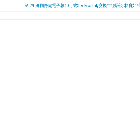
第 29 期 國際處電子報10月號OIA Monthly交換生經驗談-林