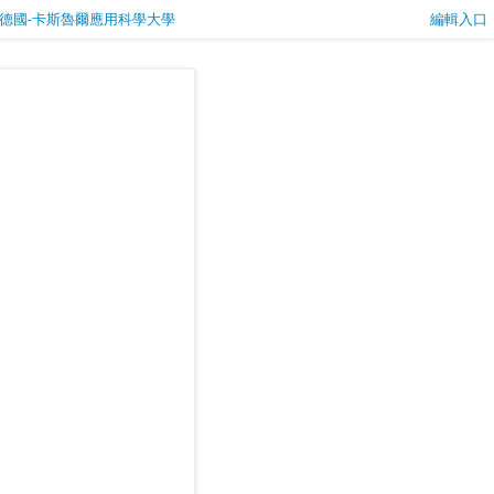
暐婷/德國-卡斯魯爾應用科學大學
編輯入口