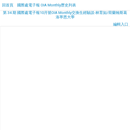
回首頁
國際處電子報 OIA Monthly歷史列表
第 34 期 國際處電子報10月號OIA Monthly交換生經驗談-林育如/荷蘭翰斯葛
洛寧恩大學
編輯入口