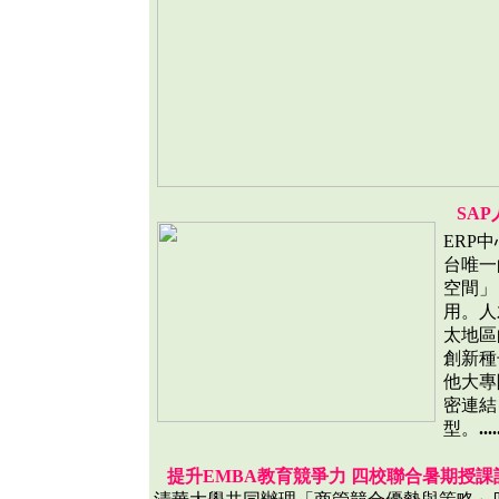
SA
ERP
台唯一的
空間」
用。人
太地區
創新種
他大專
密連結
型。
....
提升EMBA教育競爭力 四校聯合暑期授課