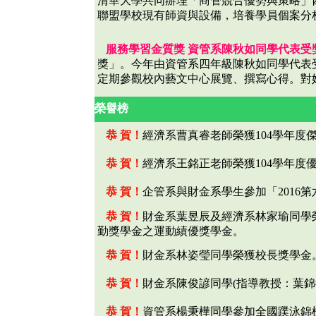
清華大學共同辦理「商管競合優勢與策略」
聯盟學校現有師資與設備，培養學員個案分
服務學習金質獎 資管系陳秋如同學代表受
獎」。今年由資管系四年級陳秋如同學代表
定期參觀校內藝文中心展覽、撰寫心得。對
榮譽榜
恭 賀！
經濟系曹真睿老師榮獲104學年
恭 賀！
經濟系王銘正老師榮獲104學年度
恭 賀！
企管系與財金系學生參加「2016
恭 賀！
財金系葉昱辰及經濟系林家瑜同學
勤獎學金之運動績優獎學金。
恭 賀！
財金系林姿瑩同學榮獲校長獎學金
恭 賀！
財金系陳俊諺同學(指導教授：葉錦
恭 賀！
資管系楊秉樺同學參加全國蹼泳錦