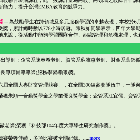
四校聯合暑期課程，此一授課計畫為跨校、跨領域之校際合作課
析能力，提升台灣EMBA教育的競爭力。
獎
─ 為鼓勵學生在跨領域及多元服務學習的卓越表現，本校於6
受獎，累計總時數以778小時居冠。陳秋如同學表示，四年大學
她來說，從活動中能夠學習團隊合作、組織管理和危機處理，也
度傑出導師；企管系陳春希老師、資管系蘇雅惠老師、財金系葉錦
優良專項輔導導師(服務學習導師)獎。
第六屆全國大專財富管理競賽」，在全國390組參賽隊伍中，一隊
榮獲朱順一合勤獎學金之學業優良獎學金；企管系江宜儒、資管
。
徽老師)榮獲「科技部104年度大專學生研究創作獎」。
標賽榮獲佳績，多項比賽破全國紀錄。
.....
more