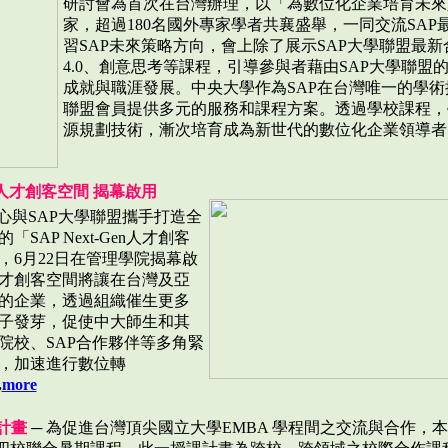
研討會為首次在台灣辦理，以「為數位化企業培育未來
家，超過180名國外專家學者共襄盛舉，一同交流SA
習SAP未來策略方向，會上除了展示SAP大學聯盟最新合
4.0、創意思考等課程，引導參與者藉由SAP大學聯
成就與職涯發展。中央大學作為SAP在台灣唯一的學術推
聯盟會員提供多元的服務和課程方案。透過學校課程，
源規劃技術，漸次培育成為新世代的數位化企業領導者
P人才創客空間 揭幕啟用
中心與SAP大學聯盟攜手打造全
「SAP Next-Gen人才創客
，6月22日在管理學院揭幕啟
才創客空間將讓在台灣及亞
的企業，透過組織催生更多
子發芽，促使中大師生和其
院校、SAP合作夥伴等多角緊
，加速進行數位轉
.
more
計畫
─ 為促進台灣頂尖國立大學EMBA 學程間之交流與合作，