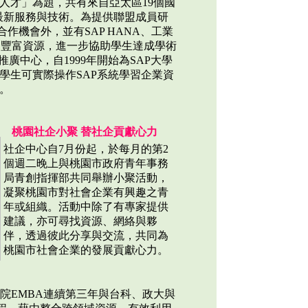
人才」為題，共有來自亞太區19個國
P最新服務與技術。為提供聯盟成員研
作機會外，並有SAP HANA、工業
盟的豐富資源，進一步協助學生達成學術
廣中心，自1999年開始為SAP大學
學生可實際操作SAP系統學習企業資
。
桃園社企小聚 替社企貢獻心力
社企中心自7月份起，於每月的第2
個週二晚上與桃園市政府青年事務
局青創指揮部共同舉辦小聚活動，
凝聚桃園市對社會企業有興趣之青
年或組織。活動中除了有專家提供
建議，亦可尋找資源、網絡與夥
伴，透過彼此分享與交流，共同為
桃園市社會企業的發展貢獻心力。
本院EMBA連續第三年與台科、政大與