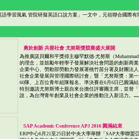
英語學習風氣 管院研擬英語口說方案」一文中，元祖聯合國際
勇於創新 共善社會 尤努斯獎競賽盛大展開
為推廣諾貝爾和平獎得主穆罕默德‧尤努斯（Muhammad
的理念，並鼓勵年輕學子發展解決社會問題的創新商業
企業中心、勞動部勞動力發展署桃竹苗分署及財團法人台
社會企業發展與管理國際研討會」暨「尤努斯獎：第一
60隊、上百位青年組隊報名。準決賽在6月6日已圓滿結
特別邀請尤努斯博士親自來台擔任評審團主席，並替「2
說，為台灣青年創業及社會企業的推動注入新活力。
....
SAP Academic Conference APJ 2016 圓滿結束
ERP中心6月21至25日於中央大學舉辦「SAP大學聯