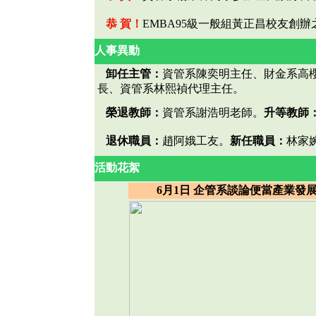
恭 賀！
EMBA95級一般組黃正昌校友創
人事異動
卸任主管：
資管系陳奕明主任、財金系高
長、資管系林熙禎代理主任。
榮退教師：
資管系謝浩明老師。
升等教師
退休職員：
趙阿娥工友。
新任職員：
林家
活動花絮
6月1日 企管系談論便當產業發