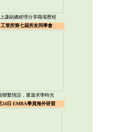
le沈上謙副總經理分享職場歷程
日 工管所第七屆所友同學會
校聯繫情誼，重溫求學時光
至24日 EMBA學員海外研習