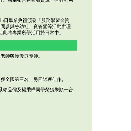
程。藉由整合跨領域資源，有效利用
月5日畢業典禮頒發「服務學習金質
期間參與慈幼社、資管營等活動辦理，
藉此將專業所學活用於日常中。
徽老師榮獲優良導師。
榮獲全國第三名，另四隊獲佳作。
系賴品儒及楊秉樺同學榮獲朱順一合