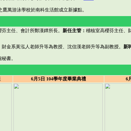
辦之鷹萬游泳學校於南科生活館成立新據點。
櫻芬主任、會計所鄭漢鐔所長。
新任主管：
稽核室高櫻芬主任、
：
財金系黃泓人老師升等為教授、沈信漢老師升等為副教授。
新
婉秘書。
展
6月5日 104學年度畢業典禮
6