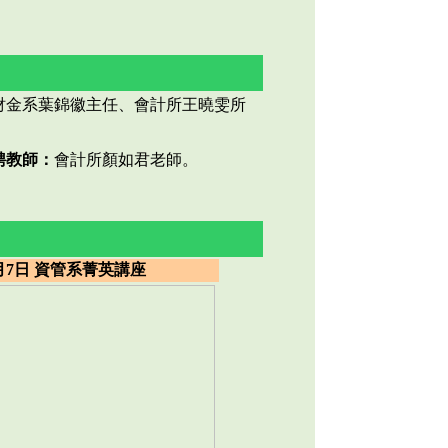
財金系葉錦徽主任、會計所王曉雯所
聘教師：
會計所顏如君老師。
月7日 資管系菁英講座