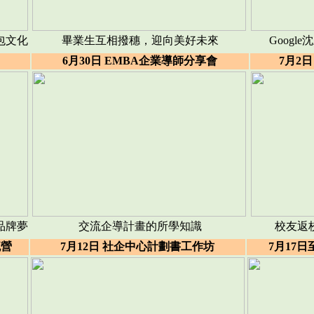
包文化
畢業生互相撥穗，迎向美好未來
Goog
6月30日 EMBA企業導師分享會
7月2
品牌夢
交流企導計畫的所學知識
校友返
流營
7月12日 社企中心計劃書工作坊
7月17日